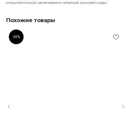
открытой спиной застегивается потайной молнией сзади.
Похожие товары
-30%
© FLASHIN 2011-2026
RU
Contacts
Terms & Conditions
team@flashin.store
Privacy Policy
+7 (964) 560-04-01
Shipping & Payment Info
Return Policy