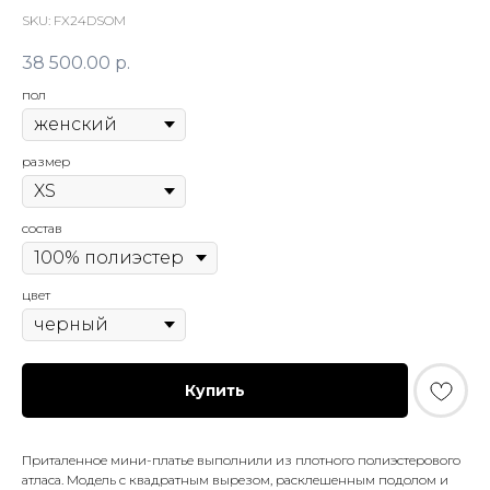
SKU:
FX24DSOM
38 500.00
р.
пол
размер
состав
цвет
Купить
Приталенное мини-платье выполнили из плотного полиэстерового
атласа. Модель с квадратным вырезом, расклешенным подолом и