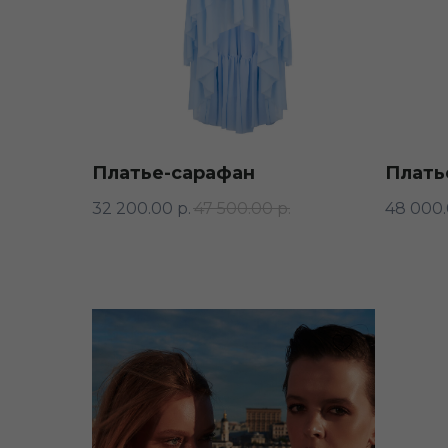
Платье-сарафан
Плать
32 200.00
р.
47 500.00
р.
48 000