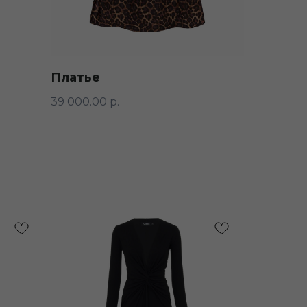
Платье
39 000.00
р.