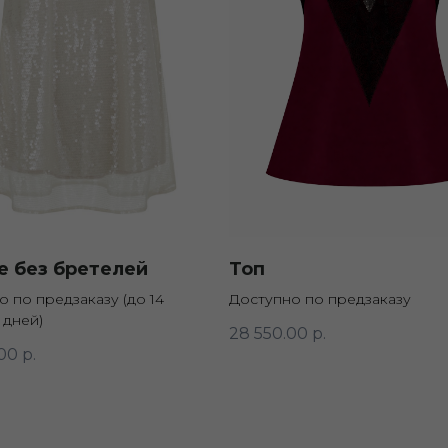
е без бретелей
Топ
 по предзаказу (до 14
Доступно по предзаказу
 дней)
28 550.00
р.
00
р.