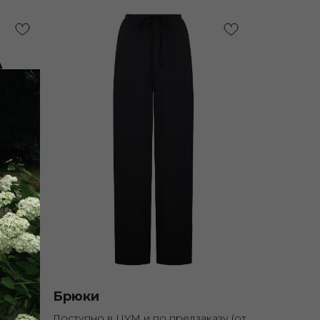
Брюки
азу (до
Доступно в ЦУМ и по предзаказу (от