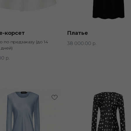
е-корсет
Платье
 по предзаказу (до 14
38 000.00
р.
 дней)
00
р.