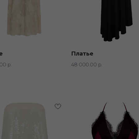
е
Платье
.00
р.
48 000.00
р.