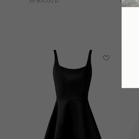
39 900.00
р.
17 750.