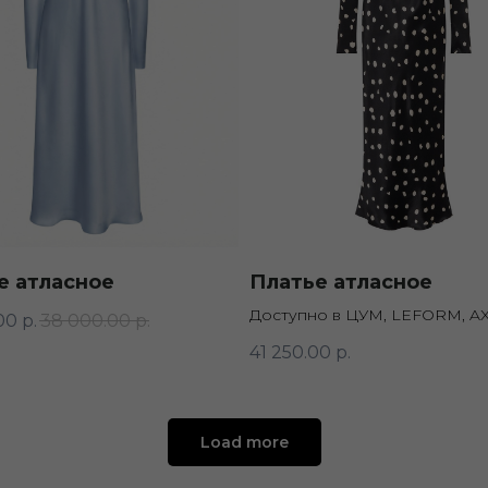
е атласное
Платье атласное
Доступно в ЦУМ, LEFORM, A
00
р.
38 000.00
р.
41 250.00
р.
Load more