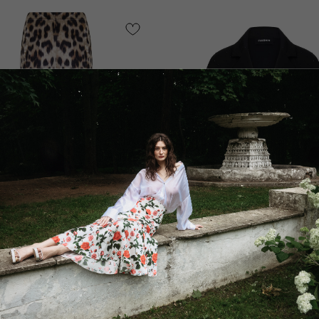
и
Жакет
Доступно в ЦУМ и по предзак