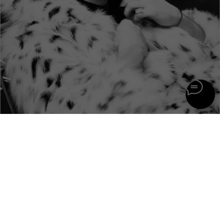
© FLASHIN 2011-2026
RU
Contacts
Terms & Conditions
team@flashin.store
Privacy Policy
+7 (964) 560-04-01
Shipping & Payment Info
Return Policy
About Us
*
Meta Platforms Inc. (владелец Instagram) признана
экстремистской организацией и запрещена в РФ.