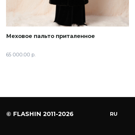
экстремистской организацией и запрещена в РФ.
Меховое пальто приталенное
Р
65 000.00
р.
65