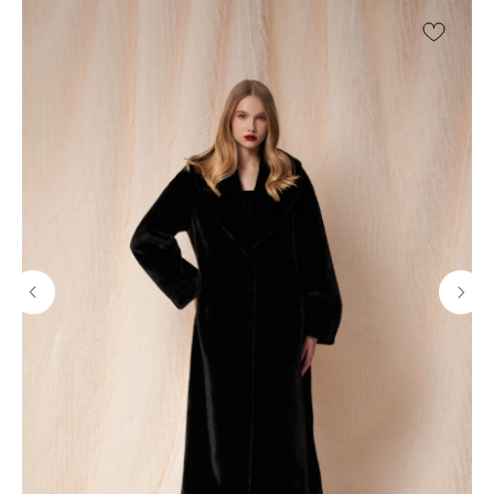
© FLASHIN 2011-2026
RU
Contacts
Terms & Conditions
team@flashin.store
Privacy Policy
+7 (964) 560-04-01
Shipping & Payment Info
Return Policy
About Us
*
Meta Platforms Inc. (владелец Instagram) признана