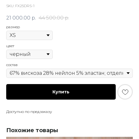
SKU:
FX25DRS-1
21 000.00
р.
44 500.00
р.
размер
цвет
состав
Купить
Доступно по предзаказу
Похожие товары