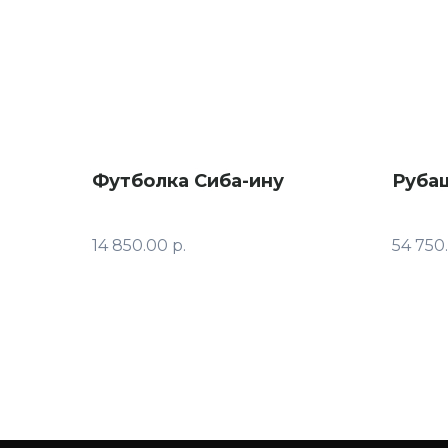
Футболка Сиба-ину
Рубаш
14 850.00
р.
54 750