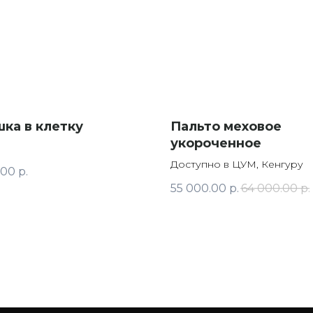
ка в клетку
Пальто меховое
укороченное
Доступно в ЦУМ, Кенгуру
.00
р.
55 000.00
р.
64 000.00
р.