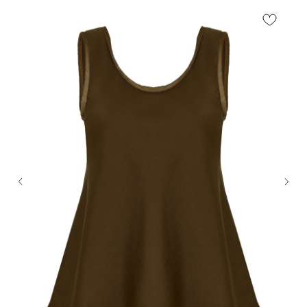
© FLASHIN 2011-2026
RU
Contacts
Terms & Conditions
team@flashin.store
Privacy Policy
+7 (964) 560-04-01
Shipping & Payment Info
Return Policy
About Us
*
Meta Platforms Inc. (владелец Instagram) признана
экстремистской организацией и запрещена в РФ.