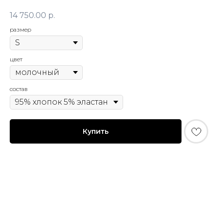
14 750.00
р.
размер
© FLASHIN 2011-2026
RU
цвет
Contacts
Terms & Conditions
состав
team@flashin.store
Privacy Policy
+7 (964) 560-04-01
Shipping & Payment Info
Return Policy
Купить
About Us
*
Meta Platforms Inc. (владелец Instagram) признана
экстремистской организацией и запрещена в РФ.