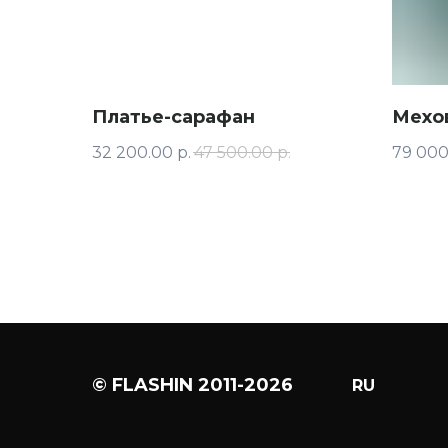
Платье-сарафан
Мехо
32 200.00
р.
47 500.00
р.
79 000
© FLASHIN 2011-2026
RU