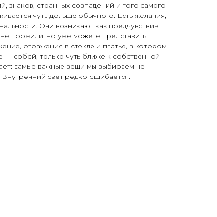
й, знаков, странных совпадений и того самого
рживается чуть дольше обычного. Есть желания,
альности. Они возникают как предчувствие.
 не прожили, но уже можете представить:
жение, отражение в стекле и платье, в котором
че — собой, только чуть ближе к собственной
ает: самые важные вещи мы выбираем не
e. Внутренний свет редко ошибается.