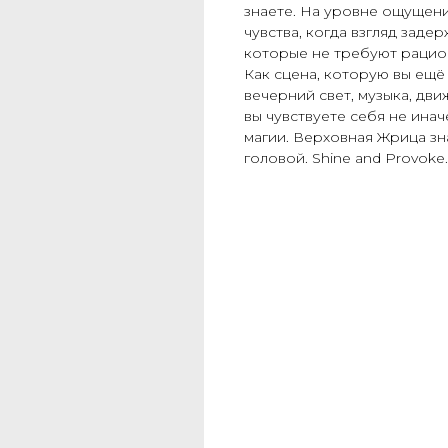
знаете. На уровне ощущени
чувства, когда взгляд заде
которые не требуют рацион
Как сцена, которую вы ещё
вечерний свет, музыка, дви
вы чувствуете себя не ина
магии. Верховная Жрица зн
головой. Shine and Provok