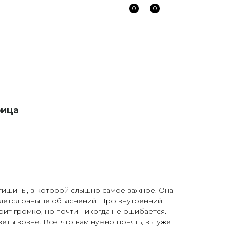
0
0
рица
тишины, в которой слышно самое важное. Она
ляется раньше объяснений. Про внутренний
рит громко, но почти никогда не ошибается.
веты вовне. Всё, что вам нужно понять, вы уже