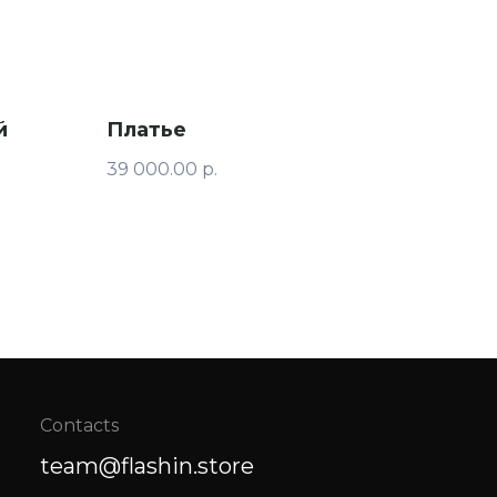
й
Платье
39 000.00
р.
Contacts
team@flashin.store