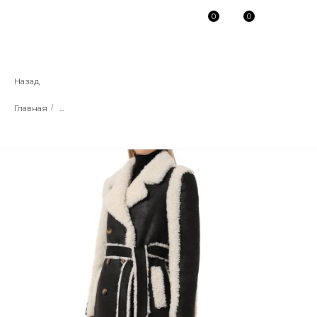
0
0
Назад
Главная
/
...