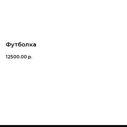
Футболка
12500.00
р.
© FLASHIN 2011-2026
RU
Купить
Contacts
Terms & Conditions
team@flashin.store
Privacy Policy
+7 (964) 560-04-01
Shipping & Payment Info
Return Policy
About Us