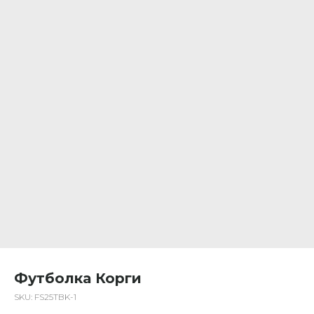
Футболка Корги
SKU:
FS25TBK-1