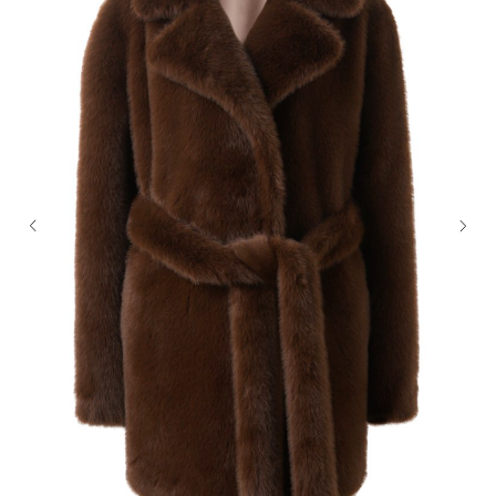
© FLASHIN 2011-2026
RU
Contacts
Terms & Conditions
team@flashin.store
Privacy Policy
+7 (964) 560-04-01
Shipping & Payment Info
Return Policy
About Us
*
Meta Platforms Inc. (владелец Instagram) признана
экстремистской организацией и запрещена в РФ.