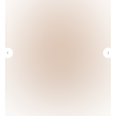
© FLASHIN 2011-2026
RU
Contacts
Terms & Conditions
team@flashin.store
Privacy Policy
+7 (964) 560-04-01
Shipping & Payment Info
Return Policy
About Us
*
Meta Platforms Inc. (владелец Instagram) признана
экстремистской организацией и запрещена в РФ.