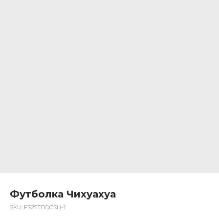
Футболка Чихуахуа
SKU:
FS25TDOCSH-1