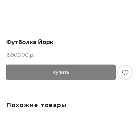
Футболка Йорк
15900.00
р.
Купить
© FLASHIN 2011-2026
RU
Contacts
Terms & Conditions
Похожие товары
team@flashin.store
Privacy Policy
+7 (964) 560-04-01
Shipping & Payment Info
Return Policy
About Us