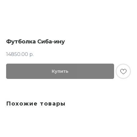
Футболка Сиба-ину
14850.00
р.
Купить
© FLASHIN 2011-2026
RU
Contacts
Terms & Conditions
Похожие товары
team@flashin.store
Privacy Policy
+7 (964) 560-04-01
Shipping & Payment Info
Return Policy
About Us