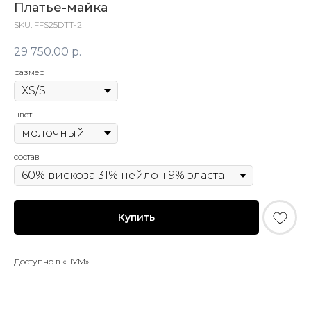
Платье-майка
SKU:
FFS25DTT-2
29 750.00
р.
размер
© FLASHIN 2011-2026
RU
цвет
Contacts
Terms & Conditions
состав
team@flashin.store
Privacy Policy
+7 (964) 560-04-01
Shipping & Payment Info
Return Policy
Купить
About Us
Доступно в «ЦУМ»
*
Meta Platforms Inc. (владелец Instagram) признана
экстремистской организацией и запрещена в РФ.