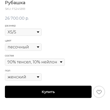
Рубашка
SKU:
FS24SBB
26 700.00
р.
размер
цвет
© FLASHIN 2011-2026
RU
состав
Contacts
Terms & Conditions
team@flashin.store
Privacy Policy
пол
+7 (964) 560-04-01
Shipping & Payment Info
Return Policy
About Us
Купить
*
Meta Platforms Inc. (владелец Instagram) признана
экстремистской организацией и запрещена в РФ.