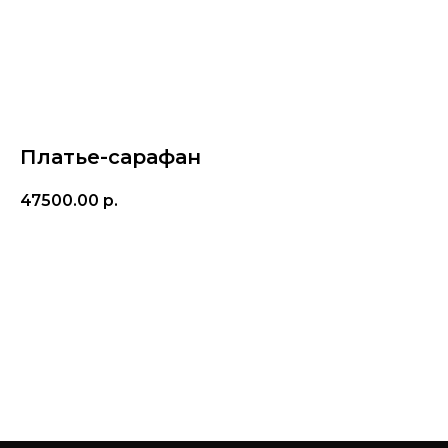
Платье-сарафан
47500.00
р.
© FLASHIN 2011-2026
RU
Купить
Contacts
Terms & Conditions
team@flashin.store
Privacy Policy
+7 (964) 560-04-01
Shipping & Payment Info
Return Policy
About Us