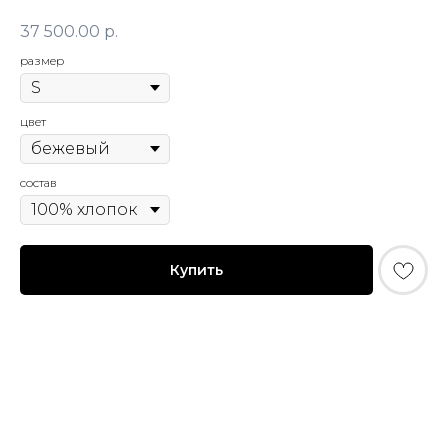
37 500.00
р.
размер
© FLASHIN 2011-2026
RU
цвет
Contacts
Terms & Conditions
состав
team@flashin.store
Privacy Policy
+7 (964) 560-04-01
Shipping & Payment Info
Return Policy
Купить
About Us
*
Meta Platforms Inc. (владелец Instagram) признана
экстремистской организацией и запрещена в РФ.