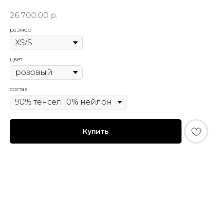
26 700.00
р.
размер
© FLASHIN 2011-2026
RU
цвет
Contacts
Terms & Conditions
состав
team@flashin.store
Privacy Policy
+7 (964) 560-04-01
Shipping & Payment Info
Return Policy
Купить
About Us
*
Meta Platforms Inc. (владелец Instagram) признана
экстремистской организацией и запрещена в РФ.