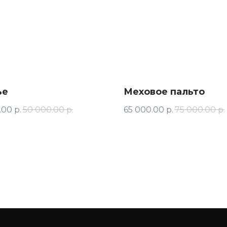
ье
Меховое пальто
.00
р.
50 000.00
р.
65 000.00
р.
75 000.00
р.