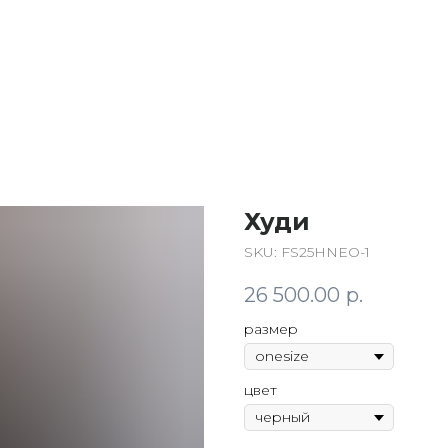
Худи
SKU:
FS25HNEO-1
26 500.00
р.
размер
цвет