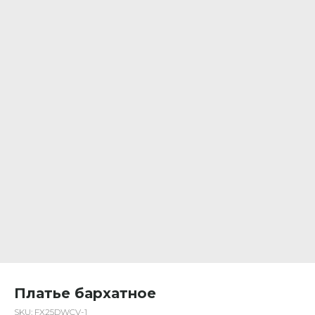
Платье бархатное
SKU:
FX25DWCV-1