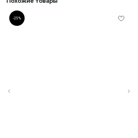
Похожие товары
-25%
© FLASHIN 2011-2026
RU
Contacts
Terms & Conditions
team@flashin.store
Privacy Policy
+7 (964) 560-04-01
Shipping & Payment Info
Return Policy
About Us