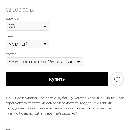
62 500.00
р.
размер
цвет
состав
Купить
Длинное приталенное платье-рубашку Velvet выполнили из тонкого
стрейчевого бархата на основе полиэстера. Модель с мягкими
складками на подоле застегивается кнопками, скрытыми под
планкой с атласной внутренней отделкой.