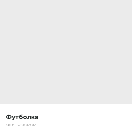
Футболка
SKU:
FS25TOMOM