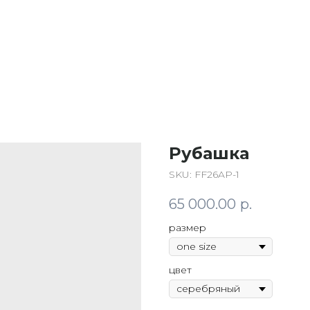
Рубашка
SKU:
FF26AP-1
65 000.00
р.
размер
цвет