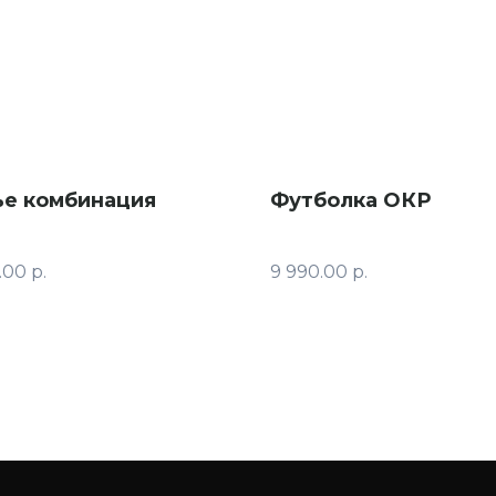
ье комбинация
Футболка ОКР
.00
р.
9 990.00
р.