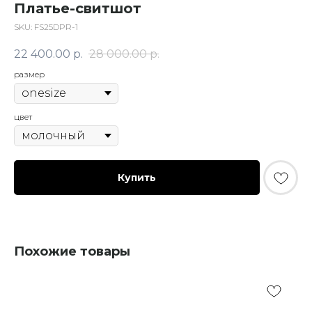
Платье-свитшот
SKU:
FS25DPR-1
22 400.00
р.
28 000.00
р.
размер
цвет
Купить
Похожие товары