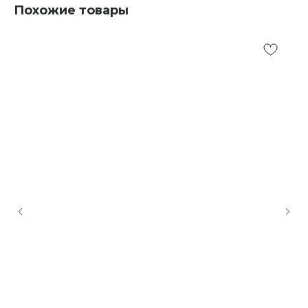
Похожие товары
© FLASHIN 2011-2026
RU
Contacts
Terms & Conditions
team@flashin.store
Privacy Policy
+7 (964) 560-04-01
Shipping & Payment Info
Return Policy
About Us