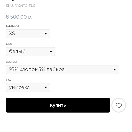
SKU:
FA24TC-FLS
8 500.00
р.
размер
цвет
состав
пол
Купить