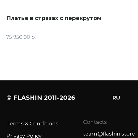
Платье в стразах с перекрутом
Ф
75 950.00
р.
9 